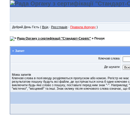
Добрий День Гість (
Вхід
·
Реєстрація
·
Правила форуму
)
Рада Органу з сертифікації "Стандарт-Сервіс"
» Пошук
Запит
Ключові слова
Де шукати
Мова запитів
Ключові слова в полі вводу розділяються пропуском або комою. Регістр не має з
результатом пошуку будуть всі файли, де зустрічається хоча б одне ключове 
виключити будь-яке слово з пошуку, поставьте перед ним знак "-". Наприклад: "
"містечко", "місцевий" та інші. Знак оклику після ключового слова означає, що б