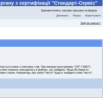
ргану з сертифікації "Стандарт-Сервіс"
Шановні колеги, ласкаво просимо на форум
Допомога
Пошук
Користувачі
Забули пароль?
трічається кожне з ключових слів. При використанні режиму "OR" ("АБО")
е слово повинно знаходитись в файлах, що знайдено. Якщо Ви бажаєте
ами строки. Наприклад, при запиті "місто" будуть знайдені слова "місто",