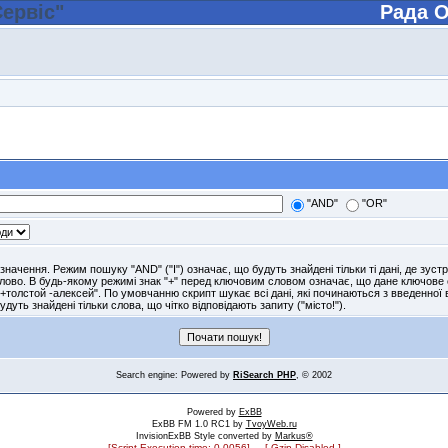
Рада О
"AND"
"OR"
начення. Режим пошуку "AND" ("І") означає, що будуть знайдені тільки ті дані, де зус
слово. В будь-якому режимі знак "+" перед ключовим словом означає, що дане ключов
+толстой -алексей". По умовчанню скрипт шукає всі дані, які починаються з введенної в
удуть знайдені тільки слова, що чітко відповідають запиту ("місто!").
Search engine: Powered by
RiSearch PHP
, © 2002
Powered by
ExBB
ExBB FM 1.0 RC1 by
TvoyWeb.ru
InvisionExBB Style converted by
Markus®
[Script Execution time: 0.0056] [ Gzip Disabled ]