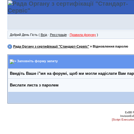
Добрий День Гість (
Вхід
·
Реєстрація
·
Правила форуму
)
Рада Органу з сертифікації "Стандарт-Сервіс"
» Відновлення паролю
Заповніть форму запиту
Введіть Ваше і"мя на форумі, щоб ми могли надіслати Вам па
Вислати листа з паролем
ExBB 
InvisionEx
[Script Executi