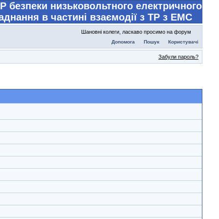
Р безпеки низьковольтного електричного
аднання в частині взаємодії з ТР з ЕМС
Шановні колеги, ласкаво просимо на форум
Допомога
Пошук
Користувачі
Забули пароль?