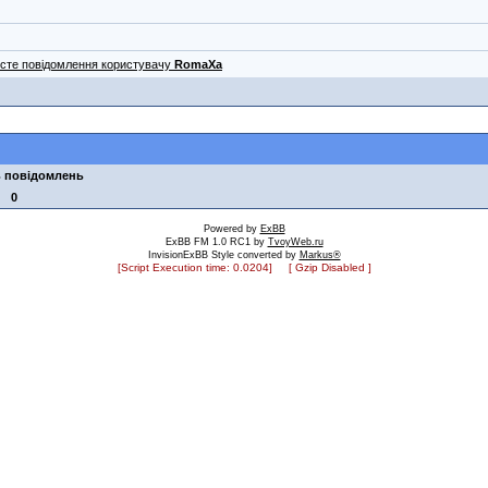
исте повідомлення користувачу
RomaXa
ь повідомлень
0
Powered by
ExBB
ExBB FM 1.0 RC1 by
TvoyWeb.ru
InvisionExBB Style converted by
Markus®
[Script Execution time: 0.0204] [ Gzip Disabled ]